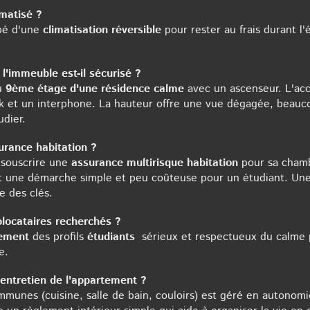
imatisé ?
pé d'une
climatisation réversible
pour rester au frais durant l'é
 l'immeuble est-il sécurisé ?
au
9ème étage d'une résidence calme
avec un ascenseur. L'acc
k et un interphone. La hauteur offre une vue dégagée, beauc
udier.
surance habitation ?
t souscrire une
assurance multirisque habitation
pour sa chamb
est une démarche simple et peu coûteuse pour un étudiant. Une
e des clés.
colocataires recherchés ?
vement
des profils
étudiants
sérieux et respectueux du calme p
e.
entretien de l'appartement ?
unes (cuisine, salle de bain, couloirs) est géré en autonomie