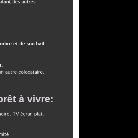
ndant
des autres
mbre et de son bail
t
.
n autre colocataire.
rêt à vivre:
moire, TV écran plat,
imité