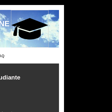
ONE
AQ
tudiante